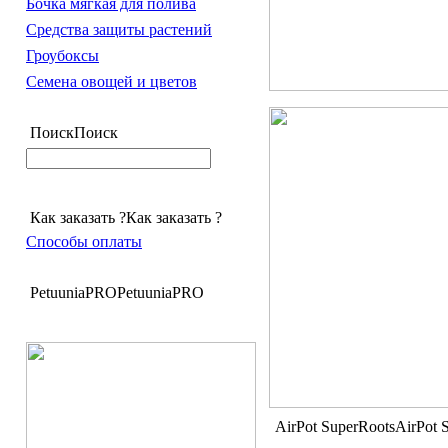
Бочка мягкая для полива
Средства защиты растений
Гроубоксы
Семена овощей и цветов
Поиск
Поиск
Как заказать ?
Как заказать ?
Способы оплаты
PetuuniaPRO
PetuuniaPRO
AirPot SuperRoots
AirPot 