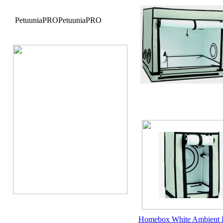
PetuuniaPRO
PetuuniaPRO
Homebox White Ambient 