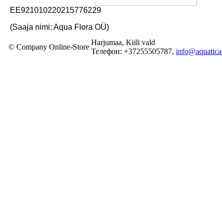
EE921010220215776229
(Saaja nimi: Aqua Flora OÜ)
Harjumaa, Kiili vald
© Company Online-Store
Телефон: +37255505787,
info@aquatica