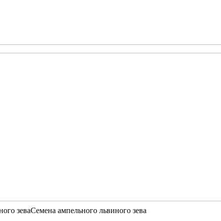
ного зева
Семена ампельного львиного зева