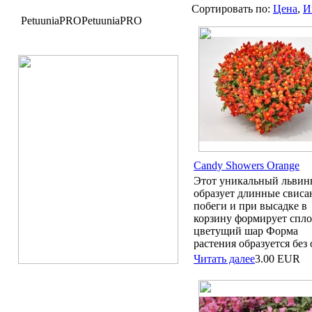
Сортировать по:
Цена
,
И
PetuuniaPRO
PetuuniaPRO
Candy Showers Orange
Этот уникальный львин
образует длинные свис
побеги и при высадке в
корзину формирует спл
цветущий шар Форма
растения образуется без о
Читать далее
3.00
EUR