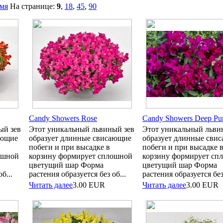
мя
На странице:
9
,
18
,
45
,
90
Candy Showers Rose
Candy Showers Deep Pur
ый зев
Этот уникальный львиный зев
Этот уникальный льви
ающие
образует длинные свисающие
образует длинные сви
побеги и при высадке в
побеги и при высадке 
ошной
корзину формирует сплошной
корзину формирует сп
цветущий шар Форма
цветущий шар Форма
б...
растения образуется без об...
растения образуется без 
Читать далее
3.00
EUR
Читать далее
3.00
EUR