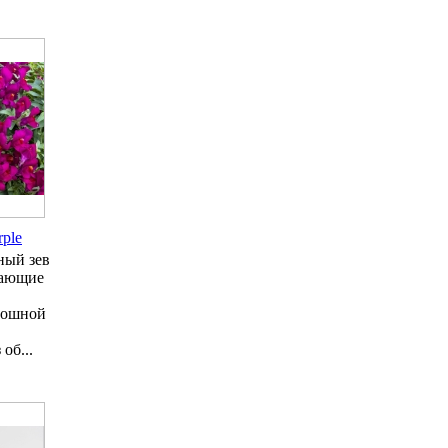
ple
ный зев
сающие
в
лошной
об...