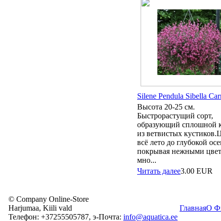
Silene Pendula Sibella Ca
Высота 20-25 см.
Быстрорастущий сорт,
образующий сплошной 
из ветвистых кустиков.
всё лето до глубокой осе
покрывая нежными цве
мно...
Читать далее
3.00
EUR
© Company Online-Store
Harjumaa, Kiili vald
Главная
О Ф
Телефон: +37255505787, э-Почта:
info@aquatica.ee