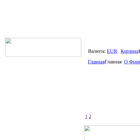
Валюта:
EUR
Корзина
Главная
Главная
О Фир
1
2