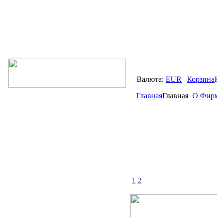
Валюта:
EUR
Корзина
Главная
Главная
О Фир
1
2