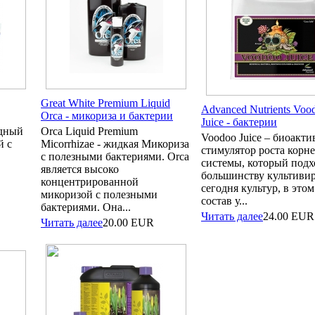
Great White Premium Liquid
Advanced Nutrients Voo
Orca - микориза и бактерии
Juice - бактерии
одный
Orca Liquid Premium
Voodoo Juice – биоакт
й с
Micorrhizae - жидкая Микориза
стимулятор роста корн
с полезными бактериями. Orca
системы, который подх
является высоко
большинству культиви
концентрированной
сегодня культур, в это
микоризой с полезными
состав у...
бактериями. Она...
Читать далее
24.00
EUR
Читать далее
20.00
EUR