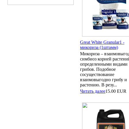
Great White Granular1 -
микориза (1штамм)
Микориза – взаимовыг
симбиоз корней растени
определенными видами
грибов. Подобное
сосуществование
взаимовыгодно грибу и
растению. В резу...
Читать далее
15.00
EUR