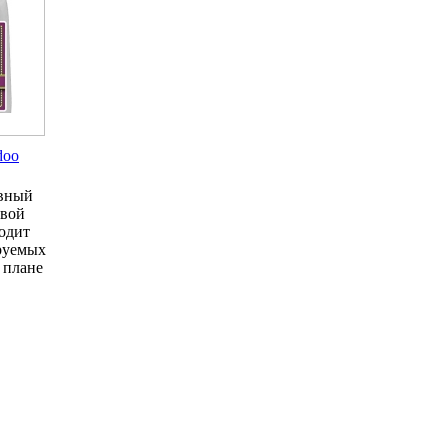
doo
ивный
евой
одит
руемых
м плане