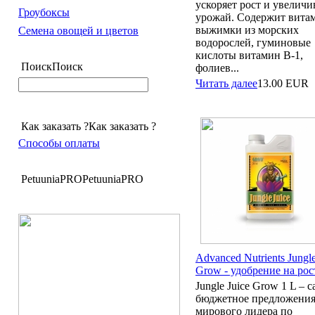
ускоряет рост и увеличи
Гроубоксы
урожай. Содержит вита
выжимки из морских
Семена овощей и цветов
водорослей, гуминовые
кислоты витамин В-1,
Поиск
Поиск
фолиев...
Читать далее
13.00
EUR
Как заказать ?
Как заказать ?
Способы оплаты
PetuuniaPRO
PetuuniaPRO
Advanced Nutrients Jungle
Grow - удобрение на рос
Jungle Juice Grow 1 L – 
бюджетное предложения
мирового лидера по