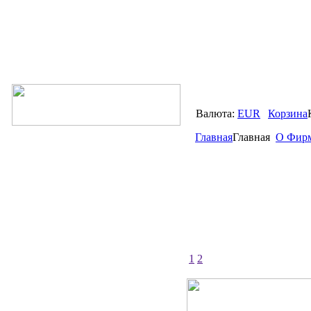
Валюта:
EUR
Корзина
Главная
Главная
О Фир
1
2