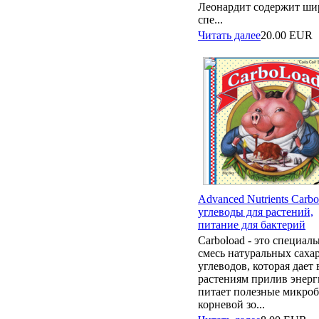
Леонардит содержит ши
спе...
Читать далее
20.00
EUR
Advanced Nutrients Carbo
углеводы для растений,
питание для бактерий
Carboload - это специаль
смесь натуральных саха
углеводов, которая дает
растениям прилив энерг
питает полезные микроб
корневой зо...