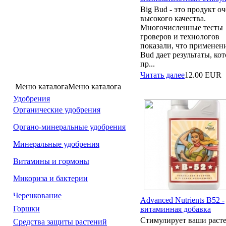
Big Bud - это продукт о
высокого качества.
Многочисленные тесты
гроверов и технологов
показали, что применен
Bud дает результаты, ко
пр...
Читать далее
12.00
EUR
Меню каталога
Меню каталога
Удобрения
Органические удобрения
Органо-минеральные удобрения
Минеральные удобрения
Витамины и гормоны
Микориза и бактерии
Черенкование
Advanced Nutrients B52 -
Горшки
витаминная добавка
Стимулирует ваши расте
Средства защиты растений