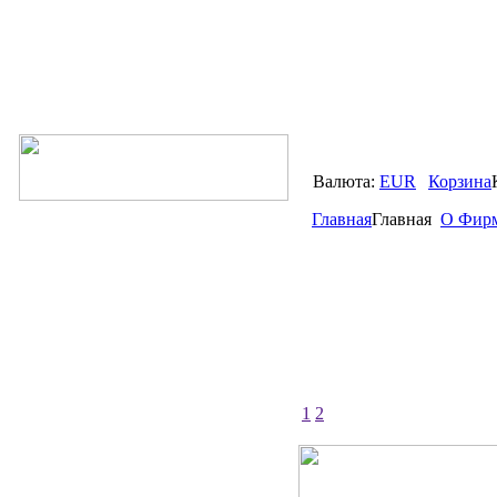
Валюта:
EUR
Корзина
Главная
Главная
О Фир
1
2