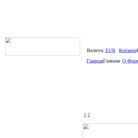
Валюта:
EUR
Корзина
Главная
Главная
О Фир
1
2